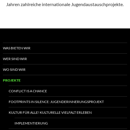
Jahren zahlreiche internationale Jugendaustauschprojekte.
WAS BIETEN WIR
WER SIND WIR
WO SIND WIR
PROJEKTE
CONFLICT IS A CHANCE
FOOTPRINTS IN SILENCE: JUGENDERINNERUNGSPROJEKT
KULTUR FÜR ALLE! KULTURELLE VIELFALT ERLEBEN
IMPLEMENTIERUNG